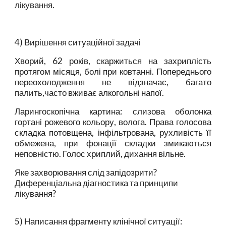
лікування.
4) Вирішення ситуаційної задачі
Хворий, 62 років, скаржиться на захриплість
протягом місяця, болі при ковтанні. Попереднього
переохолодження не відзначає, багато
палить,часто вживає алкогольні напої.
Ларингоскопічна картина: слизова оболонка
гортані рожевого кольору, волога. Права голосова
складка потовщена, інфільтрована, рухливість її
обмежена, при фонації складки змикаються
неповністю. Голос хриплий, дихання вільне.
Яке захворювання слід запідозрити?
Диференціальна діагностика та принципи
лікування?
5) Написання фрагменту клінічної ситуації: